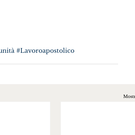
unità
#Lavoroapostolico
Mostr