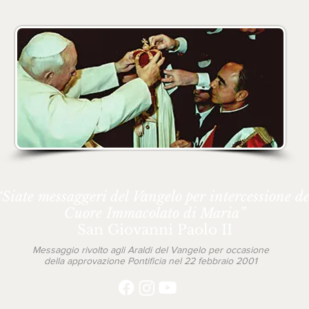
“Siate messaggeri del Vangelo per intercessione de
Cuore Immacolato di Maria”
San Giovanni Paolo II
Messaggio rivolto agli Araldi del Vangelo per occasione
della approvazione Pontificia nel 22 febbraio 2001