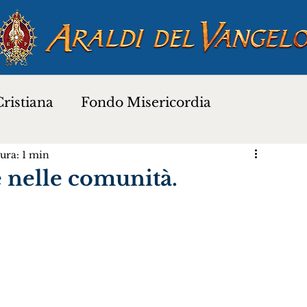
ristiana
Fondo Misericordia
ura: 1 min
a
Proverbi dei Santi
Santi e Beati
e nelle comunità.
Preghiere
Novena di Natale 2025