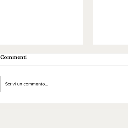
Commenti
Scrivi un commento...
Gli Araldi del Vangelo
Festa di S
ospiti della solenne festa
Padova
della Madonna del
Carmelo a Venezia