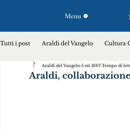
Menu
Tutti i post
Araldi del Vangelo
Cultura C
Araldi del Vangelo
5 ott 2017
Tempo di lett
Plinio Corrêa de Oliveira
Donna Lucili
Araldi, collaborazion
Storia per bambini…
Testimoniare