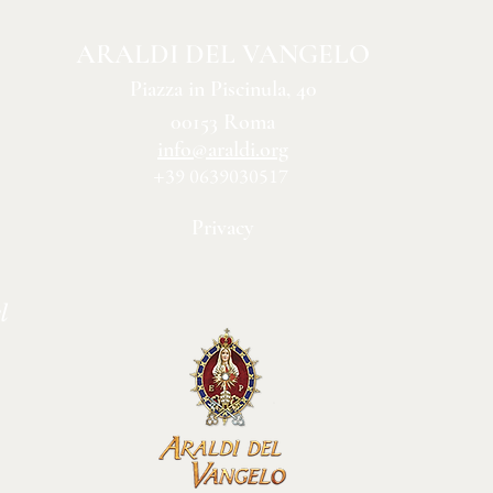
ARALDI DEL VANGELO
Piazza in Piscinula, 40
00153 Roma
info@araldi.org
+39 0639030517
Privacy
l