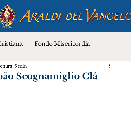
ristiana
Fondo Misericordia
ettura: 5 min
a
Proverbi dei Santi
Santi e Beati
João Scognamiglio Clá
Preghiere
Novena di Natale 2025