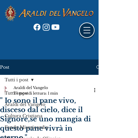
Post
Tutti i post
Araldi del Vangelo
Tutti i post
Tempo di lettura: 1 min
" Io sono il pane vivo,
Araldi del Vangelo
disceso dal cielo, dice il
Cultura Cristiana
Signore,se uno mangia di
questo pane vivrà in
Fondo Misericordia
eterno."