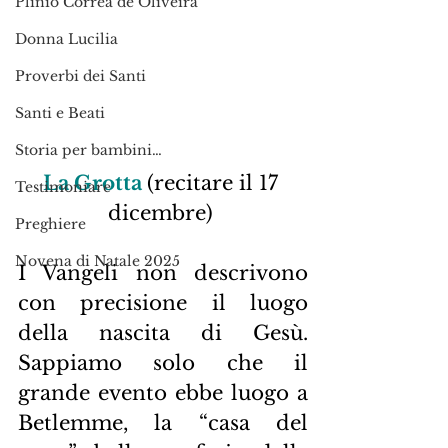
Plinio Corrêa de Oliveira
Donna Lucilia
Proverbi dei Santi
Santi e Beati
Storia per bambini…
La Grotta
(recitare il 17 
Testimoniare
dicembre)
Preghiere
Novena di Natale 2025
I Vangeli non descrivono 
con precisione il luogo 
della nascita di Gesù. 
Sappiamo solo che il 
grande evento ebbe luogo a 
Betlemme, la “casa del 