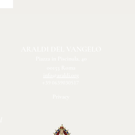
ARALDI DEL VANGELO
Piazza in Piscinula, 40
00153 Roma
info@araldi.org
+39 0639030517
Privacy
l