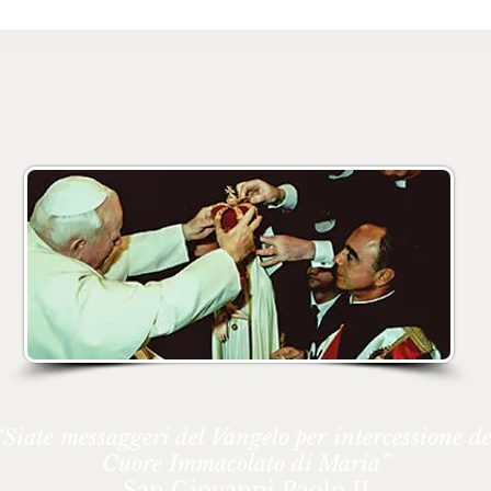
ant’Antonio di
Missione Mariana a
Falcone-Messina
“Siate messaggeri del Vangelo per intercessione de
Cuore Immacolato di Maria”
San Giovanni Paolo II