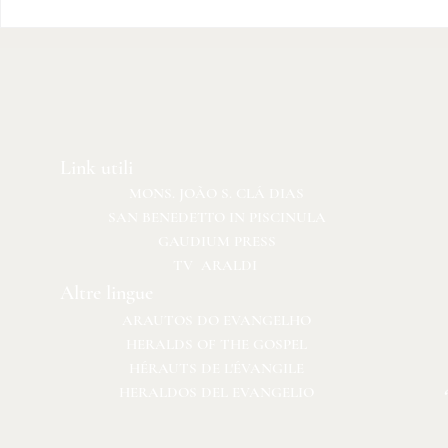
Gli Araldi del Vangelo
Festa di S
ospiti della solenne festa
Padova
della Madonna del
Carmelo a Venezia
Link utili
MONS. JOÃO S. CLÁ DIAS
SAN BENEDETTO IN PISCINULA
GAUDIUM PRESS
TV ARALDI
Altre lingue
ARAUTOS DO EVANGELHO
HERALDS OF THE GOSPEL
HÉRAUTS DE L'ÉVANGILE
HERALDOS DEL EVANGELIO