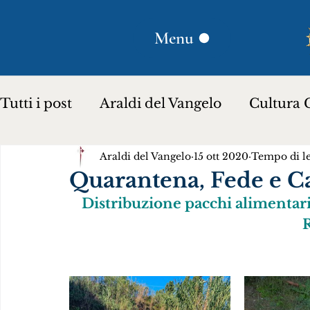
Menu
Tutti i post
Araldi del Vangelo
Cultura C
Araldi del Vangelo
15 ott 2020
Tempo di le
Plinio Corrêa de Oliveira
Donna Lucili
Quarantena, Fede e C
Distribuzione pacchi alimentari
Storia per bambini…
Testimoniare