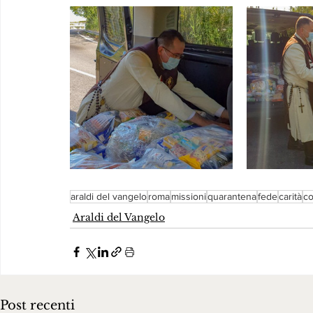
araldi del vangelo
roma
missioni
quarantena
fede
carità
co
Araldi del Vangelo
Post recenti