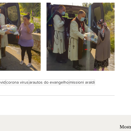
vid
corona virus
arautos do evangelho
missioni araldi
Mostr