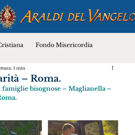
ristiana
Fondo Misericordia
ttura: 1 min
a
Proverbi dei Santi
Santi e Beati
arità – Roma.
 famiglie bisognose – Maglianella – 
Preghiere
Novena di Natale 2025
Roma.