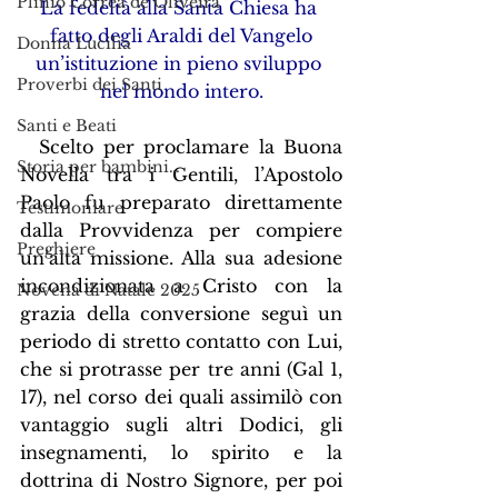
Plinio Corrêa de Oliveira
La fedeltà alla Santa Chiesa ha 
fatto degli Araldi del Vangelo
Donna Lucilia
un’istituzione in pieno sviluppo 
Proverbi dei Santi
nel mondo intero.
Santi e Beati
  Scelto per proclamare la Buona 
Storia per bambini…
Novella tra i Gentili, l’Apostolo 
Paolo fu preparato direttamente 
Testimoniare
dalla Provvidenza per compiere 
Preghiere
un’alta missione. Alla sua adesione 
incondizionata a Cristo con la 
Novena di Natale 2025
grazia della conversione seguì un 
periodo di stretto contatto con Lui, 
che si protrasse per tre anni (Gal 1, 
17), nel corso dei quali assimilò con 
vantaggio sugli altri Dodici, gli 
insegnamenti, lo spirito e la 
dottrina di Nostro Signore, per poi 