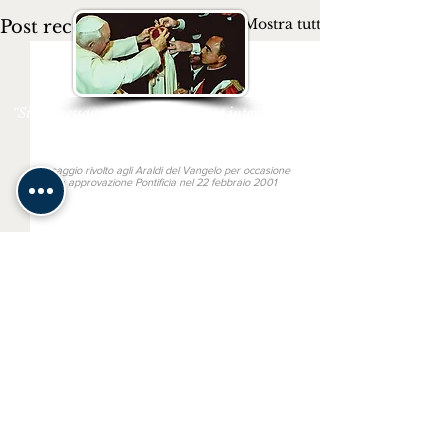
Mostra tutti
Post recenti
“Siate messaggeri del Vangelo per intercessione
del Cuore Immacolato di Maria”
San Giovanni Paolo II
Messaggio rivolto agli Araldi del Vangelo per occasione
della approvazione Pontificia nel 22 febbraio 2001
Link utili
MONS. JOÃO S. CLÁ DIAS
SAN BENEDETTO IN PISCINULA
GAUDIUM PRESS
TV ARALDI
Altre lingue
ARAUTOS DO EVANGELHO
HERALDS OF THE GOSPEL
Commenti
HÉRAUTS DE L'ÉVANGILE
HERALDOS DEL EVANGELIO