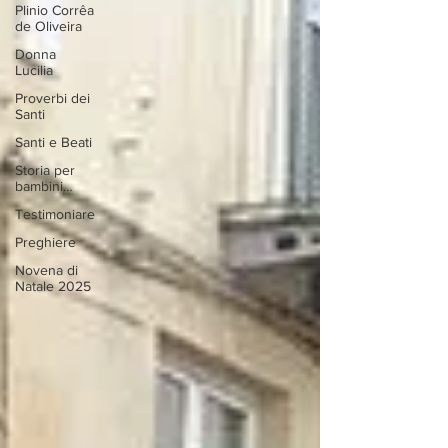
Plinio Corrêa
de Oliveira
Donna
Lucilia
Proverbi dei
Santi
Santi e Beati
Storia per
bambini…
Testimoniare
Preghiere
Novena di
Natale 2025