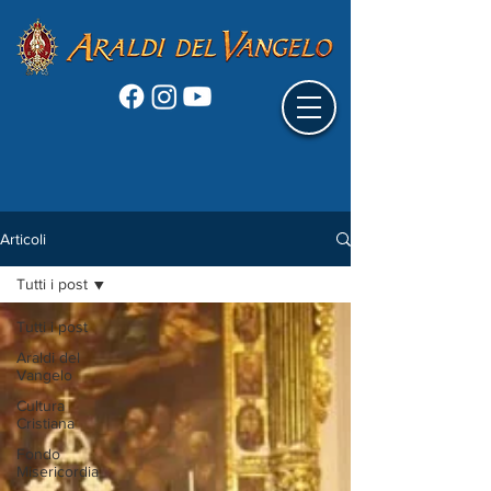
Articoli
Tutti i post
Tutti i post
Araldi del
Vangelo
Cultura
Cristiana
Fondo
Misericordia