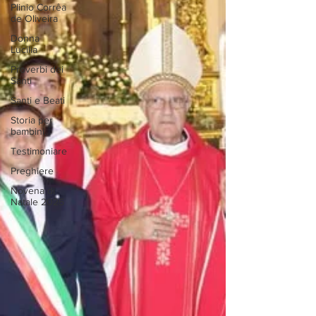
Plinio Corrêa
de Oliveira
Donna
Lucilia
Proverbi dei
Santi
Santi e Beati
Storia per
bambini…
Testimoniare
Preghiere
Novena di
Natale 2025