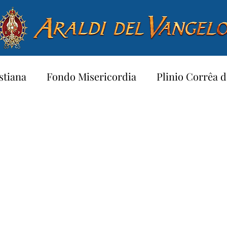
stiana
Fondo Misericordia
Plinio Corrêa d
a per bambini…
Testimoniare
Preghiere