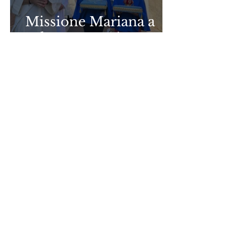
Missione Mariana a
Falcone-Messina
Link utili
MONS. JOÃO S. CLÁ DIAS
SAN BENEDETTO IN PISCINULA
GAUDIUM PRESS
TV ARALDI
Altre lingue
ARAUTOS DO EVANGELHO
HERALDS OF THE GOSPEL
HÉRAUTS DE L'ÉVANGILE
HERALDOS DEL EVANGELIO