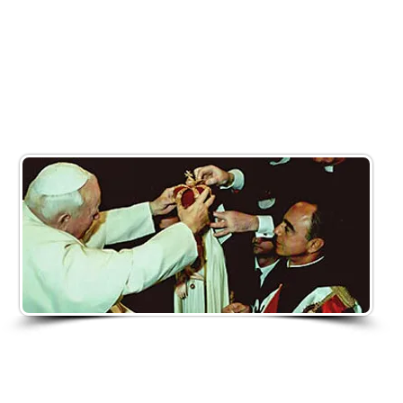
“Siate messaggeri del Vangelo per intercessione de
Cuore Immacolato di Maria”