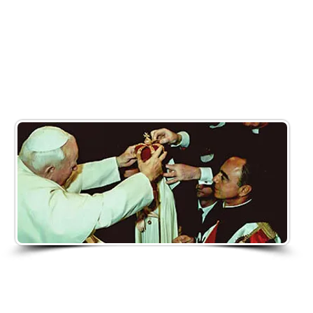
“Siate messaggeri del Vangelo per intercessione de
Cuore Immacolato di Maria”