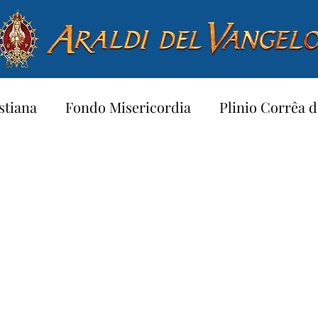
stiana
Fondo Misericordia
Plinio Corrêa d
a per bambini…
Testimoniare
Preghiere