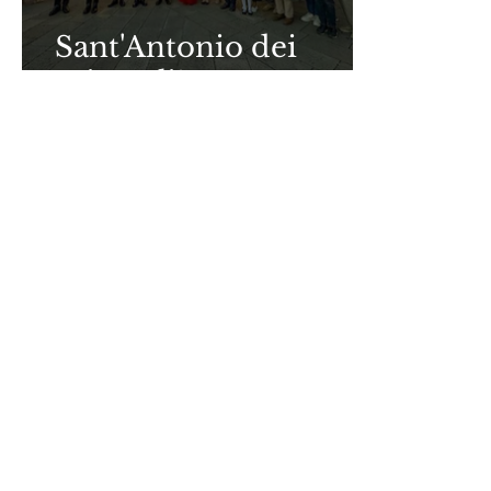
Sant'Antonio dei
miracoli!
Link utili
MONS. JOÃO S. CLÁ DIAS
SAN BENEDETTO IN PISCINULA
GAUDIUM PRESS
TV ARALDI
Altre lingue
ARAUTOS DO EVANGELHO
HERALDS OF THE GOSPEL
HÉRAUTS DE L'ÉVANGILE
HERALDOS DEL EVANGELIO