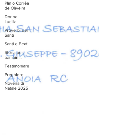
Plinio Corrêa
de Oliveira
Donna
Lucilia
Proverbi dei
Santi
Santi e Beati
Storia per
bambini…
Testimoniare
Preghiere
Novena di
Natale 2025