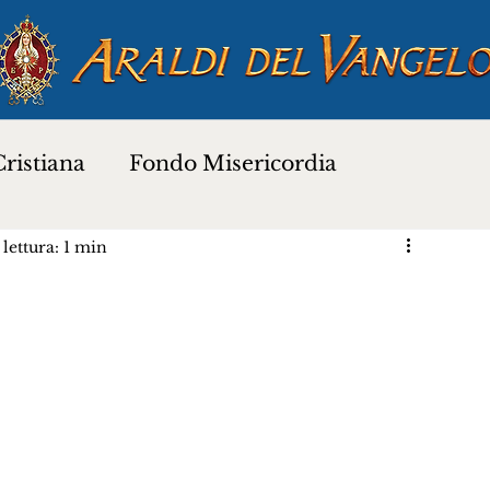
ristiana
Fondo Misericordia
lettura: 1 min
a
Proverbi dei Santi
Santi e Beati
Preghiere
Novena di Natale 2025