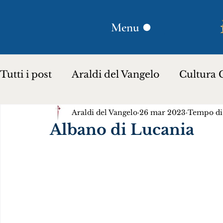
Menu
Tutti i post
Araldi del Vangelo
Cultura C
Araldi del Vangelo
26 mar 2023
Tempo di 
Plinio Corrêa de Oliveira
Donna Lucili
Albano di Lucania
Storia per bambini…
Testimoniare