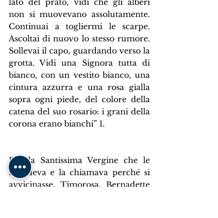
lato del prato, vidi che gli alberi 
non si muovevano assolutamente. 
Continuai a togliermi le scarpe. 
Ascoltai di nuovo lo stesso rumore. 
Sollevai il capo, guardando verso la 
grotta. Vidi una Signora tutta di 
bianco, con un vestito bianco, una 
cintura azzurra e una rosa gialla 
sopra ogni piede, del colore della 
catena del suo rosario: i grani della 
corona erano bianchi” 1.
Era la Santissima Vergine che le 
sorrideva e la chiamava perché si 
avvicinasse. Timorosa, Bernadette 
non si fece avanti, ma prese la sua 
corona e cominciò a pregare. Lo 