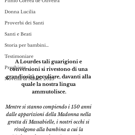
Plinio Corrêa de Oliveira
Donna Lucilia
Proverbi dei Santi
Santi e Beati
Storia per bambini…
Testimoniare
A Lourdes tali guarigioni e 
Preghiere
conversioni si rivestono di una 
grandiosità peculiare, davanti alla 
Novena di Natale 2025
quale la nostra lingua 
ammutolisce.
Mentre si stanno compiendo i 150 anni 
dalle apparizioni della Madonna nella 
grotta di Massabielle, i nostri occhi si 
rivolgono alla bambina a cui la 