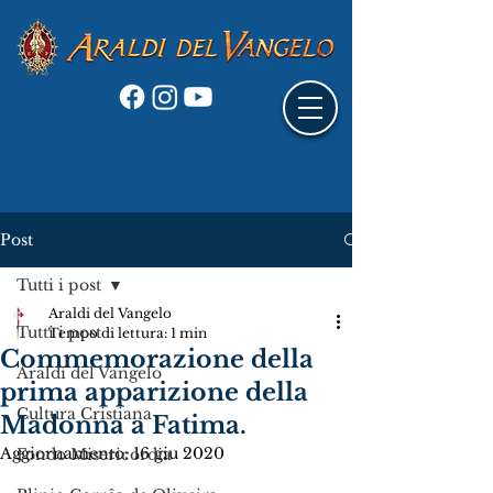
Post
Tutti i post
Araldi del Vangelo
Tutti i post
Tempo di lettura: 1 min
Commemorazione della
Araldi del Vangelo
prima apparizione della
Cultura Cristiana
Madonna a Fatima.
Aggiornamento:
16 giu 2020
Fondo Misericordia