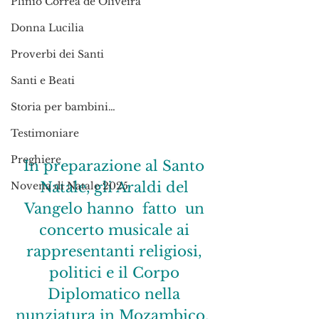
Plinio Corrêa de Oliveira
Donna Lucilia
Proverbi dei Santi
Santi e Beati
Storia per bambini…
Testimoniare
Preghiere
In preparazione al Santo 
Natale, gli Araldi del 
Novena di Natale 2025
Vangelo hanno  fatto  un 
concerto musicale ai 
rappresentanti religiosi, 
politici e il Corpo 
Diplomatico nella 
nunziatura in Mozambico.