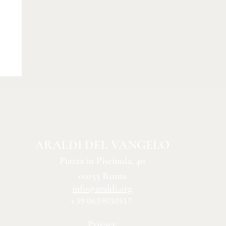
ARALDI DEL VANGELO
Piazza in Piscinula, 40
00153 Roma
info@araldi.org
+39 0639030517
Privacy