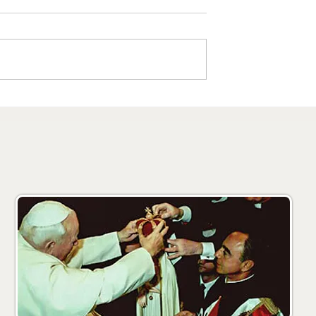
ant’Antonio di
Missione Mariana a
Falcone-Messina