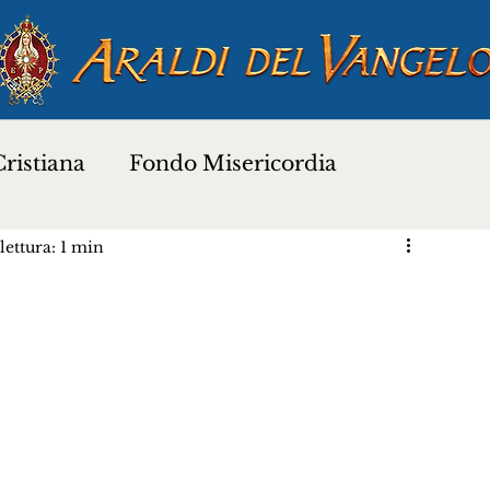
ristiana
Fondo Misericordia
ettura: 1 min
a
Proverbi dei Santi
Santi e Beati
Preghiere
Novena di Natale 2025