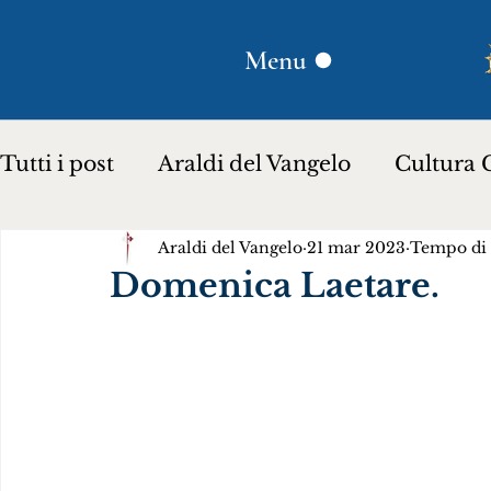
Menu
Tutti i post
Araldi del Vangelo
Cultura C
Araldi del Vangelo
21 mar 2023
Tempo di l
Plinio Corrêa de Oliveira
Donna Lucili
Domenica Laetare.
Storia per bambini…
Testimoniare