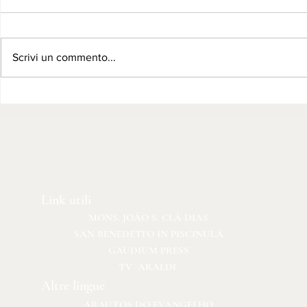
Scrivi un commento...
Gli Araldi del Vangelo
Festa di S
ospiti della solenne festa
Padova
della Madonna del
Carmelo a Venezia
Link utili
MONS. JOÃO S. CLÁ DIAS
SAN BENEDETTO IN PISCINULA
GAUDIUM PRESS
TV ARALDI
Altre lingue
ARAUTOS DO EVANGELHO