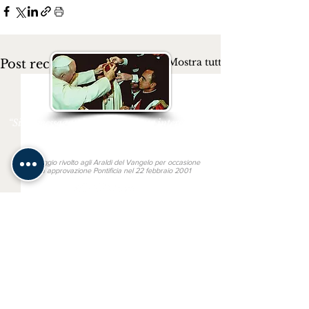
Mostra tutti
Post recenti
“Siate messaggeri del Vangelo per intercessione
del Cuore Immacolato di Maria”
San Giovanni Paolo II
Messaggio rivolto agli Araldi del Vangelo per occasione
della approvazione Pontificia nel 22 febbraio 2001
Link utili
MONS. JOÃO S. CLÁ DIAS
SAN BENEDETTO IN PISCINULA
GAUDIUM PRESS
TV ARALDI
Altre lingue
ARAUTOS DO EVANGELHO