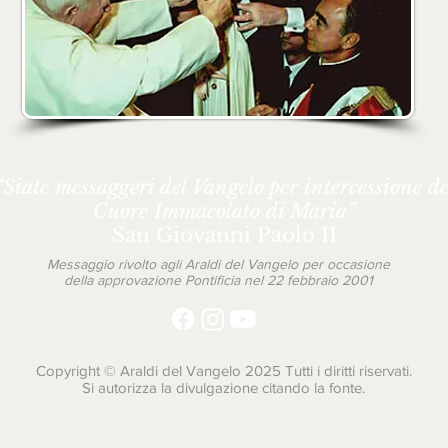
“Siate messaggeri del Vangelo per intercessione de
Cuore Immacolato di Maria”
San Giovanni Paolo II
Messaggio rivolto agli Araldi del Vangelo per occasione
della approvazione Pontificia nel 22 febbraio 2001
Copyright © Araldi del Vangelo 2025 Tutti i diritti riservati.
Si autorizza la divulgazione citando la fonte.