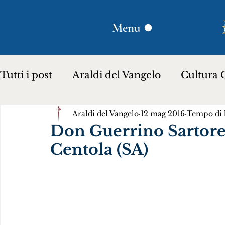
Menu
Tutti i post
Araldi del Vangelo
Cultura C
Araldi del Vangelo
12 mag 2016
Tempo di l
Plinio Corrêa de Oliveira
Donna Lucili
Don Guerrino Sartorel
Centola (SA)
Storia per bambini…
Testimoniare