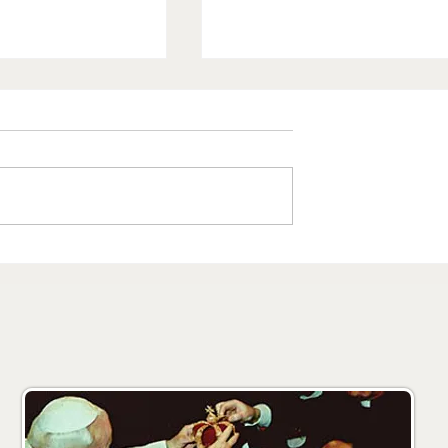
S. Francesco di
Diocesi di Roma
assa Lubrense
Parrocchia Sant'Albert
Magno