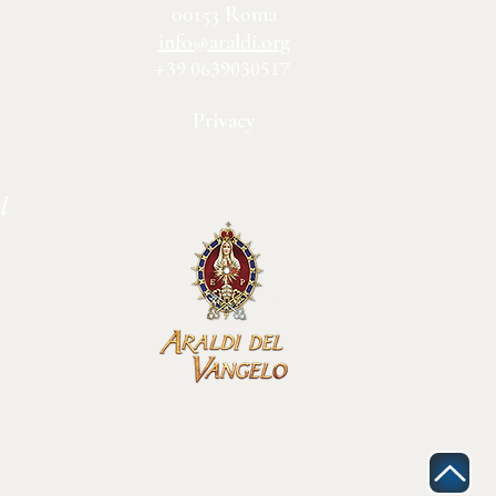
00153 Roma
info@araldi.org
+39 0639030517
Privacy
l