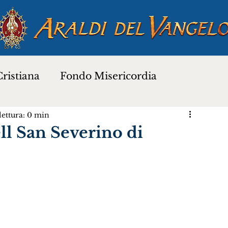
ristiana
Fondo Misericordia
ettura: 0 min
a
Proverbi dei Santi
Santi e Beati
l San Severino di
Preghiere
Novena di Natale 2025