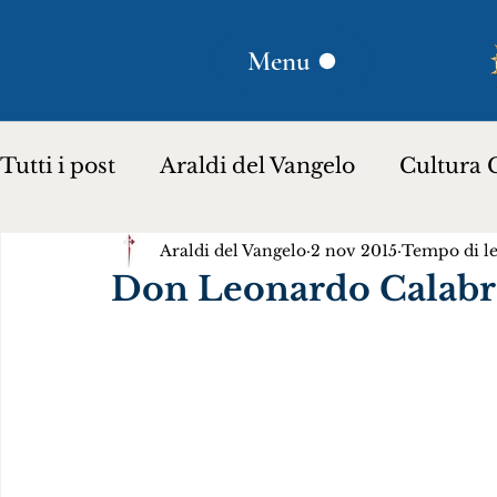
Menu
Tutti i post
Araldi del Vangelo
Cultura C
Araldi del Vangelo
2 nov 2015
Tempo di le
Plinio Corrêa de Oliveira
Donna Lucili
Don Leonardo Calab
Storia per bambini…
Testimoniare