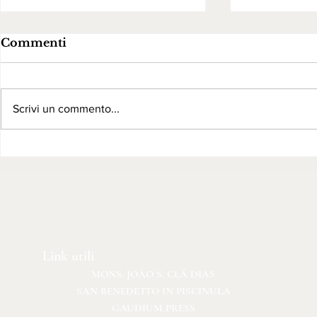
Commenti
Scrivi un commento...
Parrocchia San Giorgio
Convento 
Martire - Montecilfone -
Paola - M
CB
Link utili
MONS. JOÃO S. CLÁ DIAS
SAN BENEDETTO IN PISCINULA
GAUDIUM PRESS