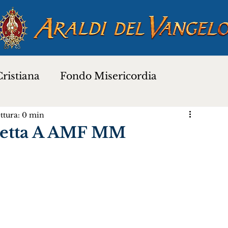
ristiana
Fondo Misericordia
ttura: 0 min
a
Proverbi dei Santi
Santi e Beati
retta A AMF MM
Preghiere
Novena di Natale 2025