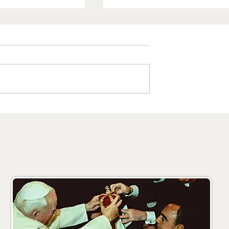
S. Francesco di
Diocesi di Roma
assa Lubrense
Parrocchia Sant'Albert
Magno