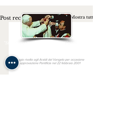
Mostra tutti
Post recenti
“Siate messaggeri del Vangelo per intercessione
del Cuore Immacolato di Maria”
San Giovanni Paolo II
Messaggio rivolto agli Araldi del Vangelo per occasione
della approvazione Pontificia nel 22 febbraio 2001
Link utili
MONS. JOÃO S. CLÁ DIAS
SAN BENEDETTO IN PISCINULA
GAUDIUM PRESS
TV ARALDI
Altre lingue
ARAUTOS DO EVANGELHO
HERALDS OF THE GOSPEL
Commenti
HÉRAUTS DE L'ÉVANGILE