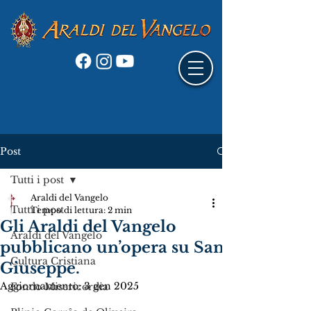
Post
Tutti i post
Araldi del Vangelo
Tutti i post
Tempo di lettura: 2 min
Gli Araldi del Vangelo
Araldi del Vangelo
pubblicano un’opera su San
Cultura Cristiana
Giuseppe.
Aggiornamento:
3 gen 2025
Fondo Misericordia