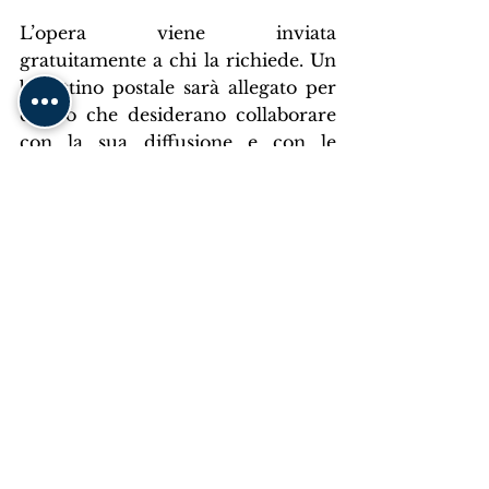
L’opera viene inviata 
gratuitamente a chi la richiede. Un 
bollettino postale sarà allegato per 
coloro che desiderano collaborare 
con la sua diffusione e con le 
attività degli Araldi del Vangelo.
La ordini subito tramite:
Negozio online
Tel:
 0415600891
Email:
info@araldi.org
Araldi del Vangelo
Mostra tutti
Post recenti