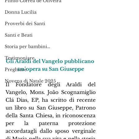
Plinio Corrêa de Oliveira
Donna Lucilia
Proverbi dei Santi
Santi e Beati
Storia per bambini…
Testimoniare
Gli Araldi del Vangelo pubblicano 
un’opera su San Giuseppe
Preghiere
Novena di Natale 2025
Il Fondatore degli Araldi del 
Vangelo, Mons. João Scognamiglio 
Clá Dias, EP, ha scritto di recente 
un libro su San Giuseppe, Patrono 
della Santa Chiesa, in riconoscenza 
per la paterna protezione 
accordatagli dallo sposo verginale 
di Maria nella sua vita e nella storia 