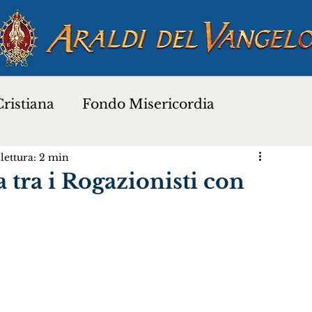
ristiana
Fondo Misericordia
lettura: 2 min
a
Proverbi dei Santi
Santi e Beati
tra i Rogazionisti con
Preghiere
Novena di Natale 2025