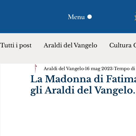
Menu
Tutti i post
Araldi del Vangelo
Cultura C
Araldi del Vangelo
16 mag 2023
Tempo di 
Plinio Corrêa de Oliveira
Donna Lucili
La Madonna di Fatima 
gli Araldi del Vangelo.
Storia per bambini…
Testimoniare