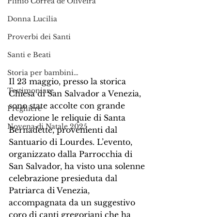
Plinio Corrêa de Oliveira
Donna Lucilia
Proverbi dei Santi
Santi e Beati
Storia per bambini…
Il 23 maggio, presso la storica 
Testimoniare
Chiesa di San Salvador a Venezia, 
sono state accolte con grande 
Preghiere
devozione le reliquie di Santa 
Novena di Natale 2025
Bernadette, provenienti dal 
Santuario di Lourdes. L’evento, 
organizzato dalla Parrocchia di 
San Salvador, ha visto una solenne 
celebrazione presieduta dal 
Patriarca di Venezia, 
accompagnata da un suggestivo 
coro di canti gregoriani che ha 