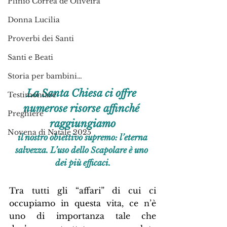
Plinio Corrêa de Oliveira
Donna Lucilia
Proverbi dei Santi
Santi e Beati
Storia per bambini…
La Santa Chiesa ci offre 
Testimoniare
numerose risorse affinché 
Preghiere
raggiungiamo
Novena di Natale 2025
 il nostro obiettivo supremo: l’eterna 
salvezza. L’uso dello Scapolare è uno 
dei più efficaci.
Tra tutti gli “affari” di cui ci 
occupiamo in questa vita, ce n’è 
uno di importanza tale che 