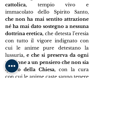
cattolica,
 tempio vivo e 
immacolato dello Spirito Santo, 
che non ha mai sentito attrazione 
né ha mai dato sostegno a nessuna 
dottrina eretica,
 che detesta l’eresia 
con tutto il vigore indignato con 
cui le anime pure detestano la 
lussuria,
 e che si preserva da ogni 
adesione a un pensiero che non sia 
quello della Chiesa,
 con la cura 
con cui le anime caste sanno tenere 
lontane da sé tutte le impressioni 
impure.
Nostro Signore ha detto di essere la 
vite e che noi siamo i tralci. Quanto 
più siamo uniti alla vite, maggiore 
sarà la linfa che avremo in noi. 