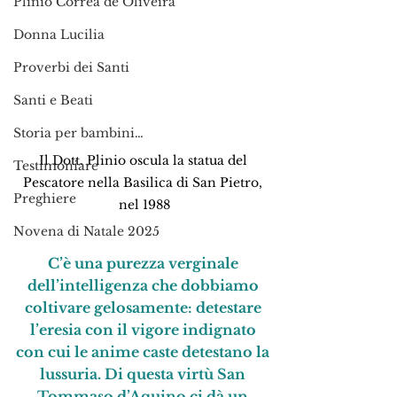
Plinio Corrêa de Oliveira
Donna Lucilia
Proverbi dei Santi
Santi e Beati
Storia per bambini…
Il Dott. Plinio oscula la statua del 
Testimoniare
Pescatore nella Basilica di San Pietro, 
Preghiere
nel 1988
Novena di Natale 2025
C’è una purezza verginale 
dell’intelligenza che dobbiamo 
coltivare gelosamente: detestare 
l’eresia con il vigore indignato 
con cui le anime caste detestano la 
lussuria. Di questa virtù San 
Tommaso d’Aquino ci dà un 