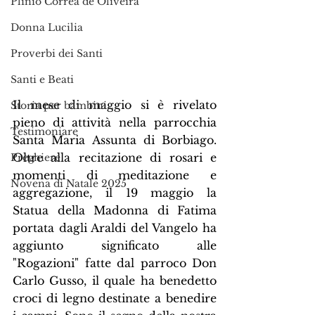
Plinio Corrêa de Oliveira
Donna Lucilia
Proverbi dei Santi
Santi e Beati
Il mese di maggio si è rivelato 
Storia per bambini…
pieno di attività nella parrocchia 
Testimoniare
Santa Maria Assunta di Borbiago. 
Oltre alla recitazione di rosari e 
Preghiere
momenti di meditazione e 
Novena di Natale 2025
aggregazione, il 19 maggio la 
Statua della Madonna di Fatima 
portata dagli Araldi del Vangelo ha 
aggiunto significato alle 
"Rogazioni" fatte dal parroco Don 
Carlo Gusso, il quale ha benedetto 
croci di legno destinate a benedire 