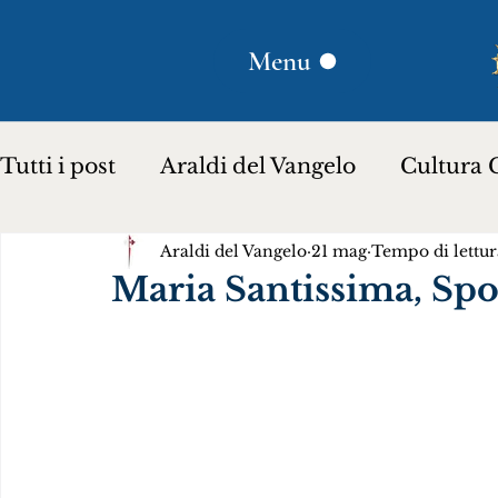
Menu
Tutti i post
Araldi del Vangelo
Cultura C
Araldi del Vangelo
21 mag
Tempo di lettur
Plinio Corrêa de Oliveira
Donna Lucili
Maria Santissima, Spo
Storia per bambini…
Testimoniare