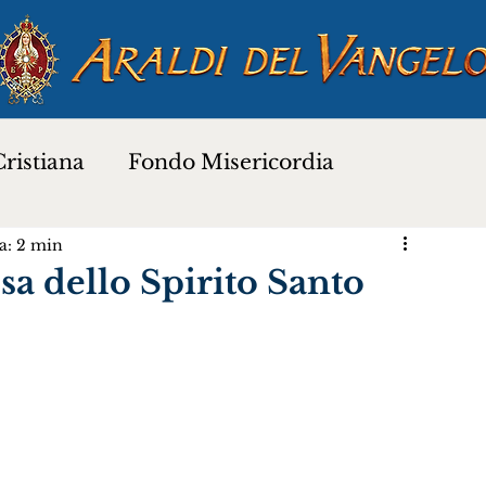
ristiana
Fondo Misericordia
a: 2 min
a
Proverbi dei Santi
Santi e Beati
sa dello Spirito Santo
Preghiere
Novena di Natale 2025