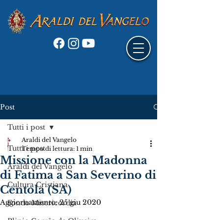
Post
Tutti i post
Araldi del Vangelo
Tutti i post
Tempo di lettura: 1 min
Missione con la Madonna
Araldi del Vangelo
di Fatima a San Severino di
Cultura Cristiana
Centola (SA)
Aggiornamento:
25 giu 2020
Fondo Misericordia