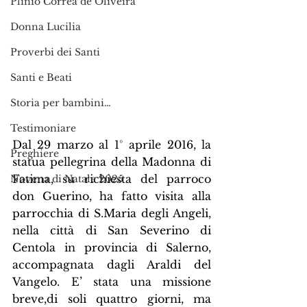
Plinio Corrêa de Oliveira
Donna Lucilia
Proverbi dei Santi
Santi e Beati
Storia per bambini…
Testimoniare
Dal 29 marzo al 1° aprile 2016, la 
Preghiere
statua pellegrina della Madonna di 
Fatima, su richiesta del parroco 
Novena di Natale 2025
don Guerino, ha fatto visita alla 
parrocchia di S.Maria degli Angeli, 
nella città di San Severino di 
Centola in provincia di Salerno, 
accompagnata dagli Araldi del 
Vangelo. E’ stata una missione 
breve,di soli quattro giorni, ma 