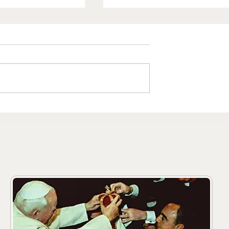
S. Francesco di
Diocesi di Roma
assa Lubrense
Parrocchia Sant'Albert
Magno