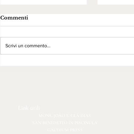
Commenti
Scrivi un commento...
Parrocchia San Giorgio
Convento 
Martire - Montecilfone -
Paola - M
CB
Link utili
MONS. JOÃO S. CLÁ DIAS
SAN BENEDETTO IN PISCINULA
GAUDIUM PRESS