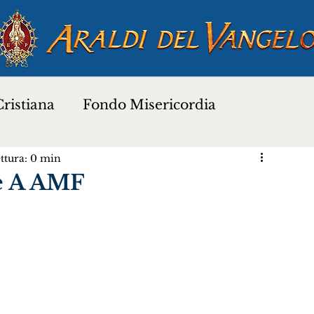
ristiana
Fondo Misericordia
ttura: 0 min
a
Proverbi dei Santi
Santi e Beati
e A AMF
Preghiere
Novena di Natale 2025