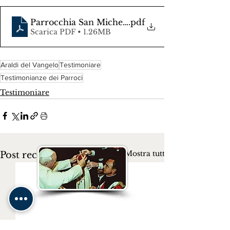
Parrocchia San Michele
.pdf
Scarica PDF • 1.26MB
Araldi del Vangelo
Testimoniare
Testimonianze dei Parroci
Testimoniare
Mostra tutti
Post recenti
“Siate messaggeri del Vangelo per intercessione
del Cuore Immacolato di Maria”
San Giovanni Paolo II
Messaggio rivolto agli Araldi del Vangelo per occasione