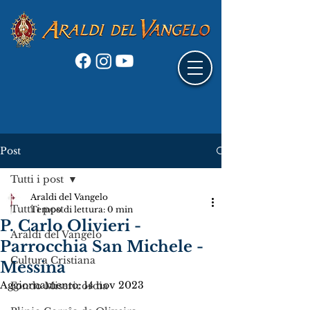
Post
Tutti i post
Araldi del Vangelo
Tutti i post
Tempo di lettura: 0 min
P. Carlo Olivieri -
Araldi del Vangelo
Parrocchia San Michele -
Cultura Cristiana
Messina
Aggiornamento:
14 nov 2023
Fondo Misericordia