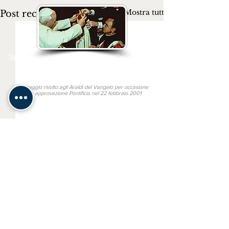
Mostra tutti
Post recenti
“Siate messaggeri del Vangelo per intercessione
del Cuore Immacolato di Maria”
San Giovanni Paolo II
Messaggio rivolto agli Araldi del Vangelo per occasione
della approvazione Pontificia nel 22 febbraio 2001
Link utili
MONS. JOÃO S. CLÁ DIAS
SAN BENEDETTO IN PISCINULA
GAUDIUM PRESS
TV ARALDI
Altre lingue
ARAUTOS DO EVANGELHO
HERALDS OF THE GOSPEL
Commenti
HÉRAUTS DE L'ÉVANGILE
HERALDOS DEL EVANGELIO