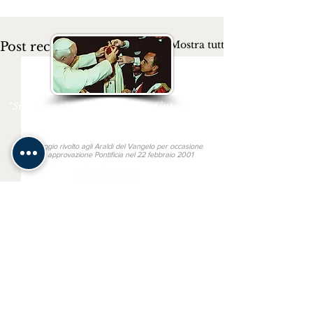
Mostra tutti
Post recenti
“Siate messaggeri del Vangelo per intercessione
del Cuore Immacolato di Maria”
San Giovanni Paolo II
Messaggio rivolto agli Araldi del Vangelo per occasione
della approvazione Pontificia nel 22 febbraio 2001
Link utili
MONS. JOÃO S. CLÁ DIAS
SAN BENEDETTO IN PISCINULA
GAUDIUM PRESS
TV ARALDI
Altre lingue
ARAUTOS DO EVANGELHO
HERALDS OF THE GOSPEL
Commenti
HÉRAUTS DE L'ÉVANGILE