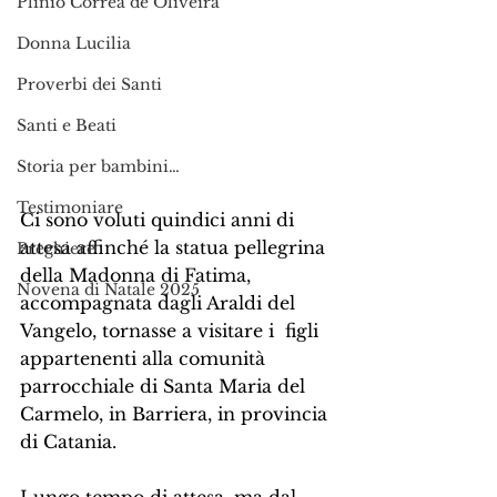
Plinio Corrêa de Oliveira
Donna Lucilia
Proverbi dei Santi
Santi e Beati
Storia per bambini…
Testimoniare
Ci sono voluti quindici anni di 
attesa affinché la statua pellegrina 
Preghiere
della Madonna di Fatima, 
Novena di Natale 2025
accompagnata dagli Araldi del 
Vangelo, tornasse a visitare i  figli 
appartenenti alla comunità 
parrocchiale di Santa Maria del 
Carmelo, in Barriera, in provincia 
di Catania.
Lungo tempo di attesa, ma dal 