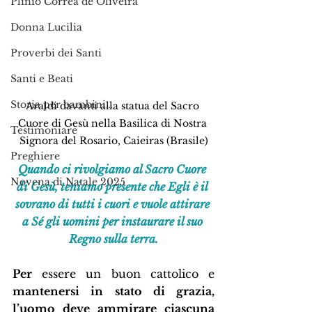
Plinio Corrêa de Oliveira
Donna Lucilia
Proverbi dei Santi
Santi e Beati
Storia per bambini…
Araldi davanti alla statua del Sacro 
Cuore di Gesù nella Basilica di Nostra 
Testimoniare
Signora del Rosario, Caieiras (Brasile)
Preghiere
Quando ci rivolgiamo al Sacro Cuore 
Novena di Natale 2025
di Gesù, teniamo presente che Egli è il 
sovrano di tutti i cuori e vuole attirare 
a Sé gli uomini per instaurare il suo 
Regno sulla terra.
Per
 essere un buon cattolico e 
mantenersi in stato di grazia, 
l’uomo deve ammirare ciascuna 