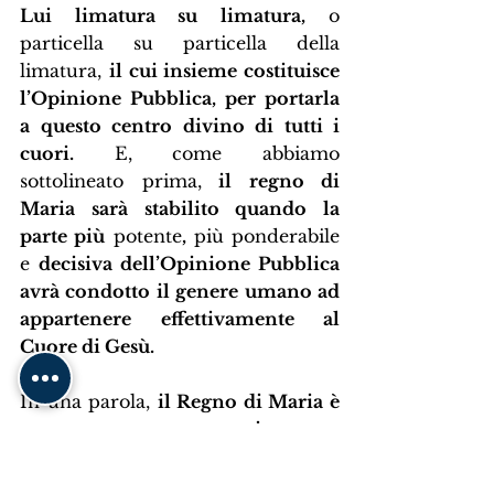
Lui limatura su limatura,
 o 
particella su particella della 
limatura, 
il cui insieme costituisce 
l’Opinione Pubblica, per portarla 
a questo centro divino di tutti i 
cuori.
 E, come abbiamo 
sottolineato prima,
 il regno di 
Maria sarà stabilito quando la 
parte più
 potente
,
 più ponderabile 
e 
decisiva dell’Opinione Pubblica 
avrà condotto il genere umano ad 
appartenere effettivamente al 
Cuore di Gesù.
In una parola, 
il Regno di Maria è 
un mezzo necessario per 
l’esistenza del Regno di Gesù,
 che 
rappresenterà una grazia immensa 