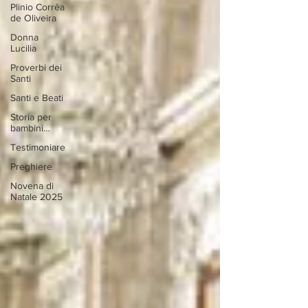
Plinio Corrêa
de Oliveira
Donna
Lucilia
Proverbi dei
Santi
Santi e Beati
Storia per
bambini…
Testimoniare
Preghiere
Novena di
Natale 2025