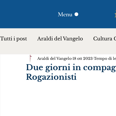
Menu
Tutti i post
Araldi del Vangelo
Cultura C
Araldi del Vangelo
18 ott 2023
Tempo di le
Plinio Corrêa de Oliveira
Donna Lucili
Due giorni in compagn
Rogazionisti
Storia per bambini…
Testimoniare