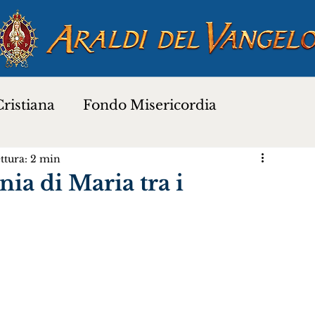
ristiana
Fondo Misericordia
ttura: 2 min
a
Proverbi dei Santi
Santi e Beati
ia di Maria tra i
Preghiere
Novena di Natale 2025