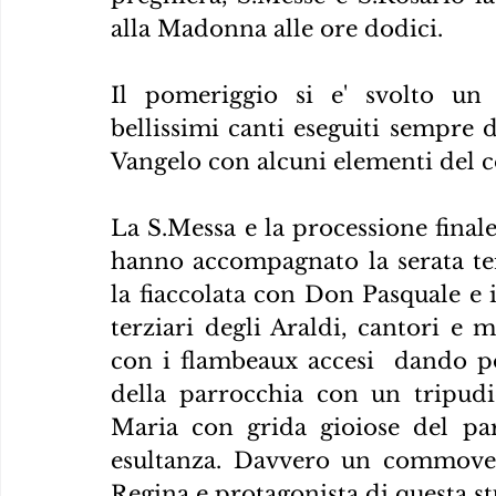
alla Madonna alle ore dodici.
Il pomeriggio si e' svolto un
bellissimi canti eseguiti sempre d
Vangelo con alcuni elementi del co
La S.Messa e la processione finale 
hanno accompagnato la serata t
la fiaccolata con Don Pasquale e i
terziari degli Araldi, cantori e mu
con i flambeaux accesi  dando poi
della parrocchia con un tripudi
Maria con grida gioiose del par
esultanza. Davvero un commovent
Regina e protagonista di questa st