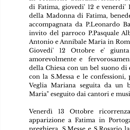
di Fatima, giovedi' 12 e venerdi' 
della Madonna di Fatima, benedet
accompagnata da P.Leonardo Barr
invito del parroco P.Pasquale Alb
Antonio e Annibale Maria in Roma 
Giovedi' 12 Ottobre e' giunta
amorevolmente e  fervorosamente
della Chiesa con un bel suono di c
con la S.Messa e le confessioni, p
Veglia Mariana seguita da un be
Maria" eseguito dai cantori e musi
Venerdì 13 Ottobre ricorrenza
apparizione a Fatima in Portogal
preghiera, S.Messe e S.Rosario l