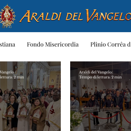
stiana
Fondo Misericordia
Plinio Corrêa d
a per bambini…
Testimoniare
Preghiere
 Vangelo
Araldi del Vangelo
ettura: 2 min
Tempo di lettura: 2 min