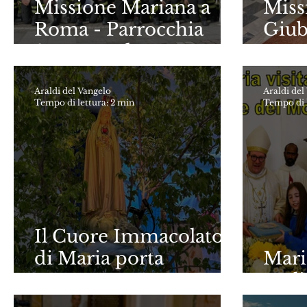
Missione Mariana a
Miss
Roma - Parrocchia
Giub
San Benedetto
Parr
Vene
Araldi del Vangelo
Araldi del
Tempo di lettura: 2 min
Tempo di l
Il Cuore Immacolato
di Maria porta
Mari
speranza a
Moli
Montecilfone