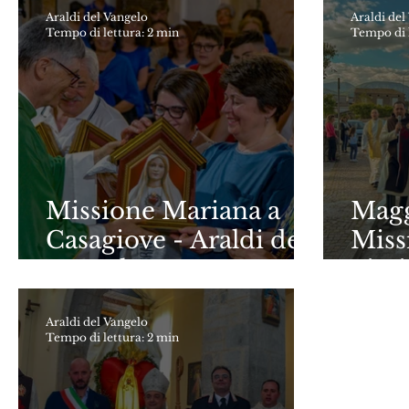
(Campobasso)
Araldi del Vangelo
Araldi del
Tempo di lettura: 2 min
Tempo di l
Missione Mariana a
Magg
Casagiove - Araldi del
Miss
Vangelo
Fisc
Araldi del Vangelo
Tempo di lettura: 2 min