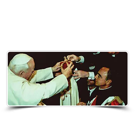
“Siate messaggeri del Vangelo per intercessione de
Cuore Immacolato di Maria”