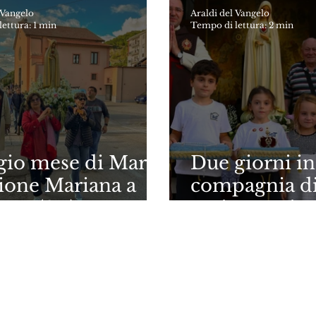
 Vangelo
Araldi del Vangelo
ettura: 1 min
Tempo di lettura: 2 min
io mese di Maria.
Due giorni in
ione Mariana a
compagnia di
iano (SA)
tra i Rogazion