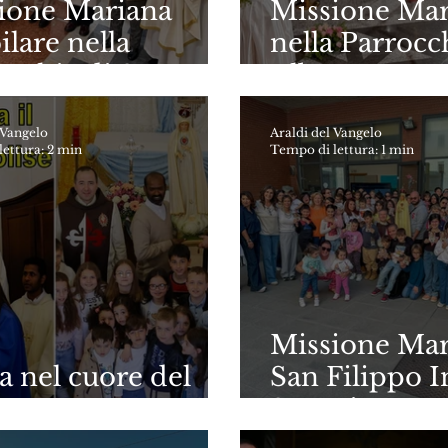
ione Mariana
Missione Mar
ilare nella
nella Parrocc
occhia di Santa
Alberto Mag
ra – Grotte (AG)
Roma
 Vangelo
Araldi del Vangelo
ettura: 2 min
Tempo di lettura: 1 min
Missione Mar
a nel cuore del
San Filippo I
se
Superiore - 
(Sicilia)