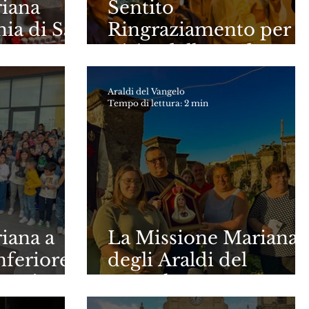
iana
Sentito
hia di San
Ringraziamento per l
no –
Visita della Madonna 
Nicotera - VV
Araldi del Vangelo
Tempo di lettura: 2 min
iana a
La Missione Mariana
nferiore e
degli Araldi del
Messina
Vangelo a Massa
Lubrense