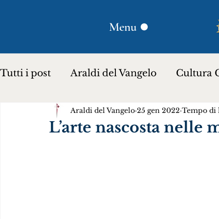
Menu
Tutti i post
Araldi del Vangelo
Cultura C
Araldi del Vangelo
25 gen 2022
Tempo di l
Plinio Corrêa de Oliveira
Donna Lucili
L’arte nascosta nelle
Storia per bambini…
Testimoniare