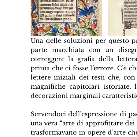
Una delle soluzioni per questo p
parte macchiata con un disegn
correggere la grafia della lette
prima che ci fosse l’errore. C’è chi
lettere iniziali dei testi che, co
magnifiche capitolari istoriate,
decorazioni marginali caratteristi
Servendoci dell’espressione di pad
una vera “arte di approfittare dei p
trasformavano in opere d’arte che 