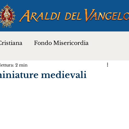
ristiana
Fondo Misericordia
ettura: 2 min
a
Proverbi dei Santi
Santi e Beati
 miniature medievali
Preghiere
Novena di Natale 2025