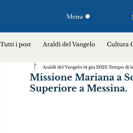
Menu
Tutti i post
Araldi del Vangelo
Cultura C
Araldi del Vangelo
14 giu 2022
Tempo di le
Plinio Corrêa de Oliveira
Donna Lucili
Missione Mariana a Sc
Superiore a Messina.
Storia per bambini…
Testimoniare