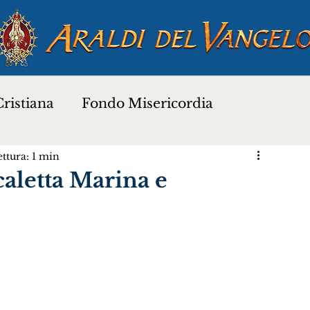
ristiana
Fondo Misericordia
ttura: 1 min
a
Proverbi dei Santi
Santi e Beati
aletta Marina e
Preghiere
Novena di Natale 2025