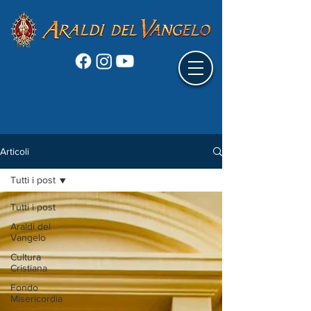
Articoli
Tutti i post
Tutti i post
Araldi del
Vangelo
Cultura
Cristiana
Fondo
Misericordia