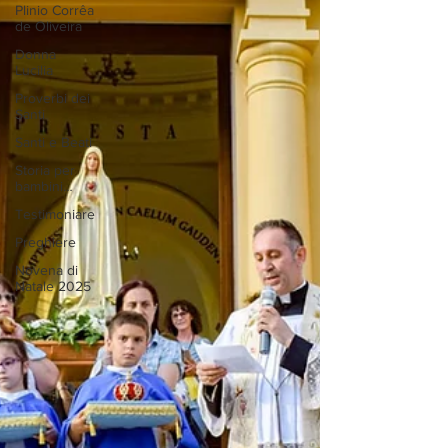
Plinio Corrêa
de Oliveira
Donna
Lucilia
Proverbi dei
Santi
Santi e Beati
Storia per
bambini…
Testimoniare
Preghiere
Novena di
Natale 2025