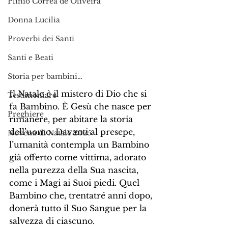
Plinio Corrêa de Oliveira
Donna Lucilia
Proverbi dei Santi
Santi e Beati
Storia per bambini…
Il Natale è il mistero di Dio che si 
Testimoniare
fa Bambino. È Gesù che nasce per 
Preghiere
rimanere, per abitare la storia 
dell’uomo. Davanti al presepe, 
Novena di Natale 2025
l’umanità contempla un Bambino 
già offerto come vittima, adorato 
nella purezza della Sua nascita, 
come i Magi ai Suoi piedi. Quel 
Bambino che, trentatré anni dopo, 
donerà tutto il Suo Sangue per la 
salvezza di ciascuno.