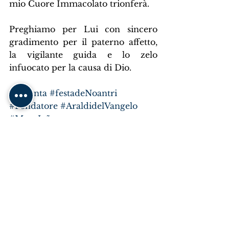
mio Cuore Immacolato trionferà.
Preghiamo per Lui con sincero 
gradimento per il paterno affetto, 
la vigilante guida e lo zelo 
infuocato per la causa di Dio.
#Assunta
#festadeNoantri
#Fondatore
#AraldidelVangelo
#MonsJoão
Araldi del Vangelo
Mostra tutti
Post recenti