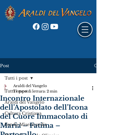
Post
Tutti i post
Araldi del Vangelo
Tutti i post
Tempo di lettura: 2 min
Incontro Internazionale
Araldi del Vangelo
dell’Apostolato dell’Icona
Cultura Cristiana
del Cuore Immacolato di
Maria – Fatima –
Fondo Misericordia
Portogallo