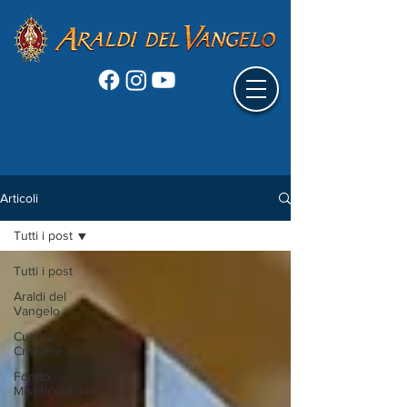
Articoli
Tutti i post
Tutti i post
Araldi del
Vangelo
Cultura
Cristiana
Fondo
Misericordia