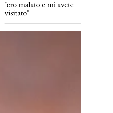
Araldi del Vangelo
3 gen 2024
Tempo di lettura: 1 min
"ero malato e mi avete
visitato"