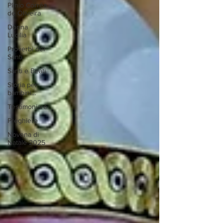
Plinio Corrêa
de Oliveira
Donna
Lucilia
Proverbi dei
Santi
Santi e Beati
Storia per
bambini…
Testimoniare
Preghiere
Novena di
Natale 2025