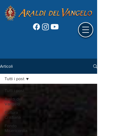
Articoli
Tutti i post
Tutti i post
Araldi del
Vangelo
Cultura
Cristiana
Fondo
Misericordia