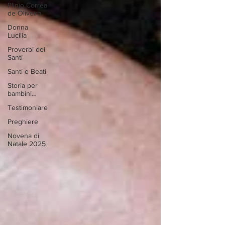
Plinio Corrêa
de Oliveira
Donna
Lucilia
Proverbi dei
Santi
Santi e Beati
Storia per
bambini…
Testimoniare
Preghiere
Novena di
Natale 2025