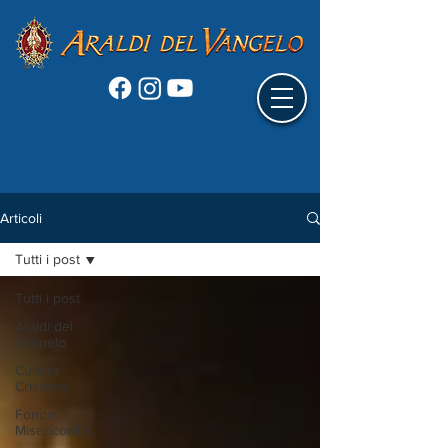
Articoli
Tutti i post
Tutti i post
Araldi del
Vangelo
Cultura
Cristiana
Fondo
Misericordia