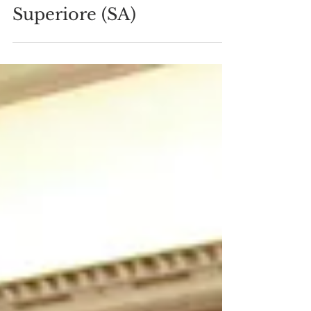
Araldi del Vangelo
24 ott 2015
Tempo di lettura: 1 min
Missione a Nocera
Superiore (SA)