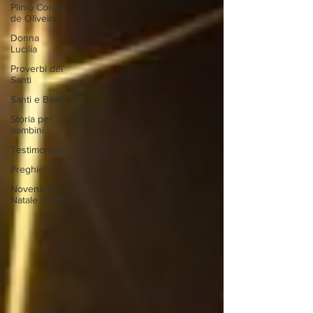
Plinio Corrêa
de Oliveira
Donna
Lucilia
Proverbi dei
Santi
Santi e Beati
Storia per
bambini…
Testimoniare
Preghiere
Novena di
Natale 2025